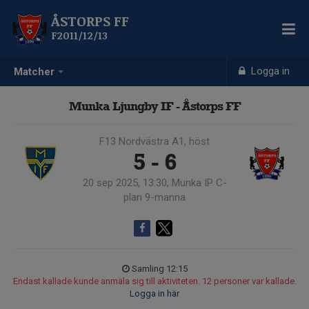
ÅSTORPS FF
F2011/12/13
Logga in
Matcher
Munka Ljungby IF - Åstorps FF
F13 Nordvästra A1, höst
5 - 6
20 sep 2025, 13:30, Munka IP C-
plan 9-manna
Samling 12:15
Endast kallade kunde anmäla sig till aktiviteten. 12 personer var kallade.
Logga in här