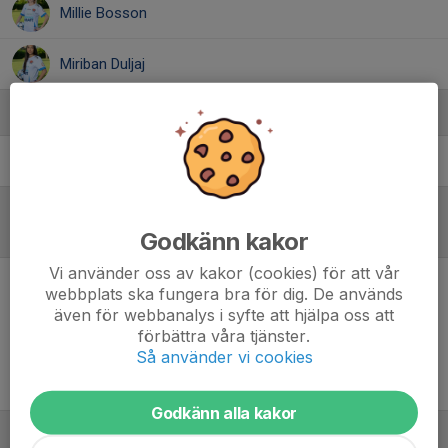
Millie Bosson
Miriban Duljaj
Ledare
Adam Nowaczewski
Tränare
Inför match
/
Referat
Godkänn kakor
Vi använder oss av kakor (cookies) för att vår
webbplats ska fungera bra för dig. De används
Inget referat skrivet
även för webbanalys i syfte att hjälpa oss att
förbättra våra tjänster.
Så använder vi cookies
Godkänn alla kakor