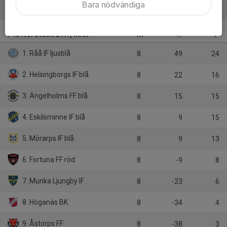
Bara nödvändiga
Tabell
F13 Nordvästra A1, höst
M
+/-
P
1. Råå IF ljusblå
8
49
24
2. Helsingborgs IF blå
8
22
16
3. Ängelholms FF blå
8
15
15
4. Eskilsminne IF blå
8
9
15
5. Mörarps IF blå
8
9
13
6. Fortuna FF röd
8
-9
8
7. Munka Ljungby IF
8
-23
6
8. Höganäs BK
8
-34
4
9. Åstorps FF
8
-38
3