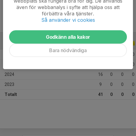
webbplats ska fungera bra för dig. De används
Ålder
15 år
även för webbanalys i syfte att hjälpa oss att
förbättra våra tjänster.
Så använder vi cookies
Godkänn alla kakor
ALLA SERIER
ALLA ÅR
Bara nödvändiga
2026
4
0
0
0
2025
12
0
0
0
2024
16
0
0
0
2023
9
0
0
0
Totalt
41
0
0
0