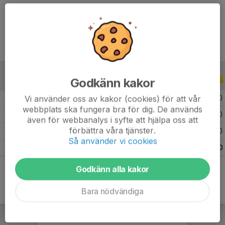
Ålder
14 år
Godkänn kakor
ALLA SERIER
ALLA ÅR
Vi använder oss av kakor (cookies) för att vår
2026
5
0
0
0
webbplats ska fungera bra för dig. De används
2025
12
0
0
0
även för webbanalys i syfte att hjälpa oss att
förbättra våra tjänster.
2024
8
0
0
0
Så använder vi cookies
Totalt
25
0
0
0
Godkänn alla kakor
Bara nödvändiga