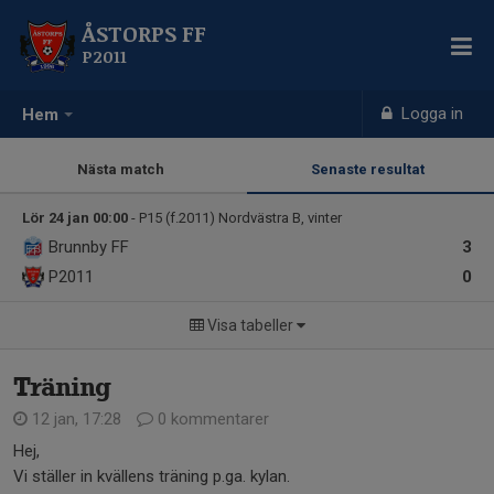
ÅSTORPS FF
P2011
Logga in
Hem
Nästa match
Senaste resultat
Lör 24 jan 00:00
- P15 (f.2011) Nordvästra B, vinter
Brunnby FF
3
P2011
0
Visa tabeller
Träning
12 jan, 17:28
0 kommentarer
Hej,
Vi ställer in kvällens träning p.ga. kylan.