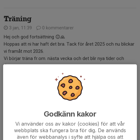
Träning
3 jan, 11:39
0 kommentarer
Hej och god fortsättning 😊🙏
Hoppas att ni har haft det bra. Tack för året 2025 och nu blickar
vi framåt mot 2026.
Vi börjar träna fr.om. nästa vecka och det blir nya tider och
dagar.
måndag 18:30-20:00
Onsdag 18:30-20:00
T...
Läs mer
Godkänn kakor
Händelse i laget
Vi använder oss av kakor (cookies) för att vår
30 nov 2025
0 kommentarer
webbplats ska fungera bra för dig. De används
Hej alla spelare och föräldrar i laget.
även för webbanalys i syfte att hjälpa oss att