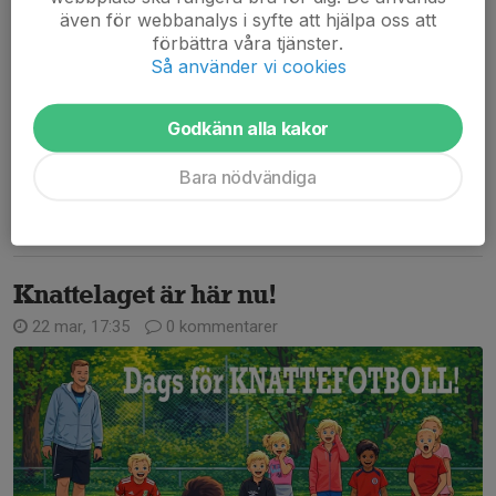
även för webbanalys i syfte att hjälpa oss att
förbättra våra tjänster.
Så använder vi cookies
Då var dagen kommen när våra kära knattespelare skulle göra
Godkänn alla kakor
sin första träning!
Fulla av energi och glädje genomfördes träningen och vilka
Bara nödvändiga
blivande stjärnor det var
Läs mer
Knattelaget är här nu!
22 mar, 17:35
0 kommentarer