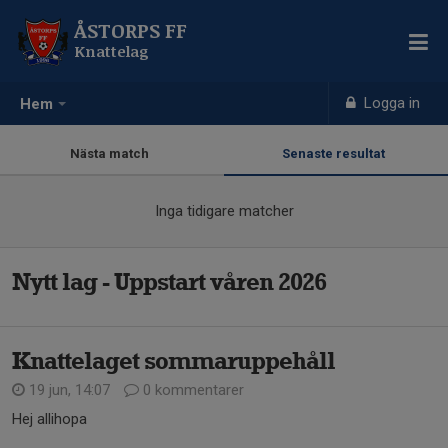
ÅSTORPS FF
Knattelag
Logga in
Hem
Nästa match
Senaste resultat
Inga tidigare matcher
Nytt lag - Uppstart våren 2026
Knattelaget sommaruppehåll
19 jun, 14:07
0 kommentarer
Hej allihopa