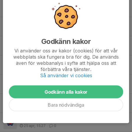
Samlingstid Kävlinge
6 jun, 18:30
0
Ingen träning idag
14 maj, 16:17
0
Godkänn kakor
Inställd träning idag
11 maj, 16:49
0
Vi använder oss av kakor (cookies) för att vår
webbplats ska fungera bra för dig. De används
Inför matchen mot Höganäs BK
även för webbanalys i syfte att hjälpa oss att
7 maj, 15:53
0
förbättra våra tjänster.
Så använder vi cookies
Träningstider
26 apr, 20:39
0
Godkänn alla kakor
Samlings tiden imorgon
Bara nödvändiga
25 apr, 18:50
0
Observera ny samlingstid imorgon
25 apr, 15:27
0