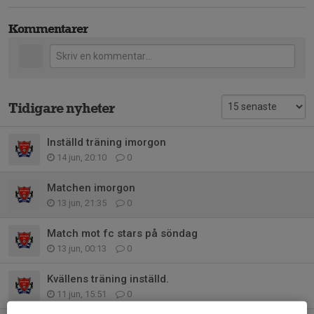
Kommentarer
Tidigare nyheter
Inställd träning imorgon
14 jun, 20:10
0
Matchen imorgon
13 jun, 21:35
0
Match mot fc stars på söndag
13 jun, 00:13
0
Kvällens träning inställd.
11 jun, 15:51
0