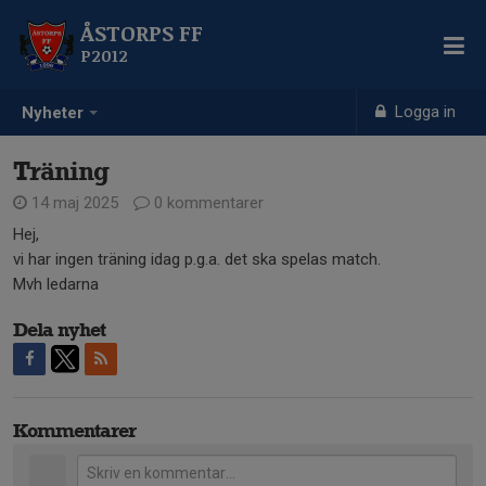
ÅSTORPS FF
P2012
Logga in
Nyheter
Träning
14 maj 2025
0 kommentarer
Hej,
vi har ingen träning idag p.g.a. det ska spelas match.
Mvh ledarna
Dela nyhet
Kommentarer