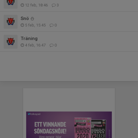
12 feb, 18:46
3
Snö ⛄️
5 feb, 15:45
0
Träning
4 feb, 16:47
0