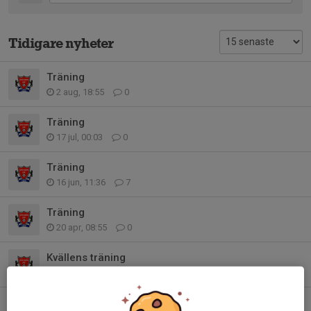
Tidigare nyheter
Träning
2 aug, 18:55
0
Träning
17 jul, 00:03
0
Träning
16 jun, 11:36
7
Träning
20 apr, 08:55
0
Kvällens träning
13 apr, 14:31
0
Träning