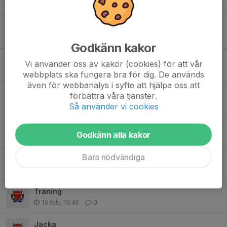
12 apr, 20:26
0
Träning
6 apr, 15:50
0
Godkänn kakor
Uppehåll
Vi använder oss av kakor (cookies) för att vår
29 mar, 20:05
3
webbplats ska fungera bra för dig. De används
även för webbanalys i syfte att hjälpa oss att
Träning
förbättra våra tjänster.
25 mar, 15:14
0
Så använder vi cookies
Träning
Godkänn alla kakor
23 mar, 09:25
0
Bara nödvändiga
Träning
22 mar, 17:49
2
Träning
16 feb, 16:43
0
Jacka