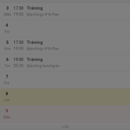
3
17:30
Träning
19:00
Mån
Bjärshögs IP B-Plan
4
Tis
5
17:30
Träning
19:00
Ons
Bjärshögs IP B-Plan
6
19:00
Träning
20:30
Tor
Bjärshög konstgräs
7
Fre
8
Lör
9
Sön
v.33