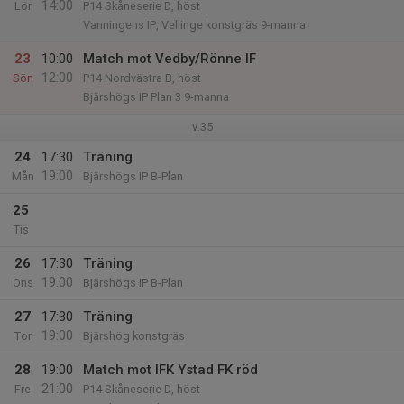
14:00
Lör
P14 Skåneserie D, höst
Vanningens IP, Vellinge konstgräs 9-manna
23
10:00
Match mot Vedby/Rönne IF
12:00
Sön
P14 Nordvästra B, höst
Bjärshögs IP Plan 3 9-manna
v.35
24
17:30
Träning
19:00
Mån
Bjärshögs IP B-Plan
25
Tis
26
17:30
Träning
19:00
Ons
Bjärshögs IP B-Plan
27
17:30
Träning
19:00
Tor
Bjärshög konstgräs
28
19:00
Match mot IFK Ystad FK röd
21:00
Fre
P14 Skåneserie D, höst