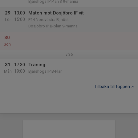
Bjärshögs IP Plan 3 9-manna
29
13:00
Match mot Dösjöbro IF vit
15:00
Lör
P14 Nordvästra B, höst
Dösjöbro IP B-plan 9-manna
30
Sön
v.36
31
17:30
Träning
19:00
Mån
Bjärshögs IP B-Plan
Tillbaka till toppen