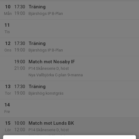
10
17:30
Träning
19:00
Mån
Bjärshögs IP B-Plan
11
Tis
12
17:30
Träning
19:00
Ons
Bjärshögs IP B-Plan
19:00
Match mot Nosaby IF
21:00
P14 Skåneserie D, höst
Nya Vallbjörka C-plan 9-manna
13
17:30
Träning
19:00
Tor
Bjärshög konstgräs
14
Fre
15
10:00
Match mot Lunds BK
12:00
Lör
P14 Skåneserie D, höst
Bjärshögs IP Plan 3 9-manna