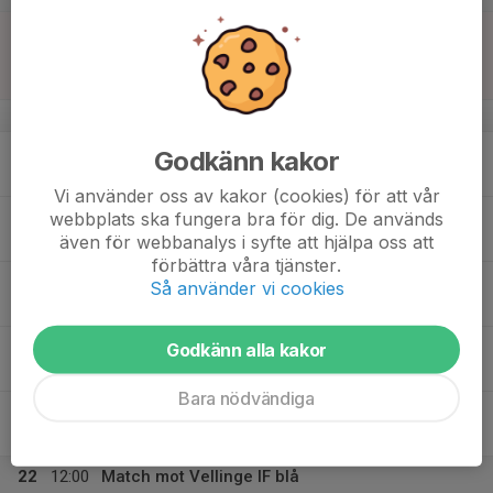
16
10:30
Match mot Brunnby FF
12:30
Sön
P14 Nordvästra B, höst
Brunnbyvallen A-plan 9-manna
v.34
17
17:30
Träning
Godkänn kakor
19:00
Mån
Bjärshögs IP B-Plan
Vi använder oss av kakor (cookies) för att vår
18
webbplats ska fungera bra för dig. De används
även för webbanalys i syfte att hjälpa oss att
Tis
förbättra våra tjänster.
19
17:30
Träning
Så använder vi cookies
19:00
Ons
Bjärshögs IP B-Plan
20
17:30
Träning
Godkänn alla kakor
19:00
Tor
Bjärshög konstgräs
Bara nödvändiga
21
Fre
22
12:00
Match mot Vellinge IF blå