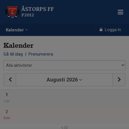
ÅSTORPS FF
P2012
Logga in
Kalender
Kalender
Gå till idag
|
Prenumerera
Augusti 2026
1
Lör
2
Sön
v.32