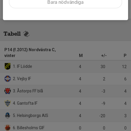
Bara nödvändiga
Tabell
P14 (f.2012) Nordvästra C,
vinter
M
+/-
P
1. IF Lödde
4
30
12
2. Vejby IF
4
2
6
3. Åstorps FF blå
4
-3
4
4. Gantofta IF
4
-9
4
5. Helsingborgs AIS
4
-20
3
6. Billesholms GIF
0
0
0