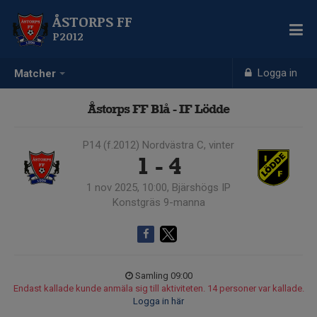
ÅSTORPS FF
P2012
Logga in
Matcher
Åstorps FF Blå - IF Lödde
P14 (f.2012) Nordvästra C, vinter
1 - 4
1 nov 2025, 10:00, Bjärshögs IP
Konstgräs 9-manna
Samling 09:00
Endast kallade kunde anmäla sig till aktiviteten. 14 personer var kallade.
Logga in här