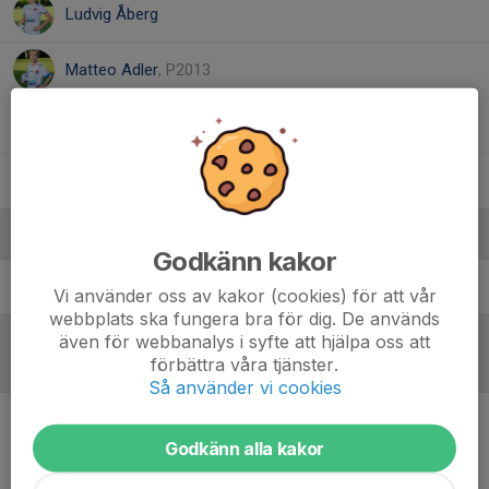
Ludvig Åberg
Matteo Adler
, P2013
Noel Möller
, P2013
Xavier Stefan Plugar
, P2013
Ledare
Godkänn kakor
Rashi Tousi
Tränare
Vi använder oss av kakor (cookies) för att vår
webbplats ska fungera bra för dig. De används
även för webbanalys i syfte att hjälpa oss att
förbättra våra tjänster.
Referat
Så använder vi cookies
Inget referat skrivet
Godkänn alla kakor