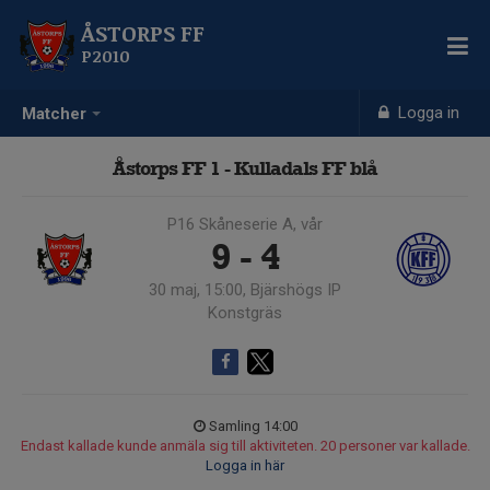
ÅSTORPS FF
P2010
Logga in
Matcher
Åstorps FF 1 - Kulladals FF blå
P16 Skåneserie A, vår
9 - 4
30 maj, 15:00, Bjärshögs IP
Konstgräs
Samling 14:00
Endast kallade kunde anmäla sig till aktiviteten. 20 personer var kallade.
Logga in här