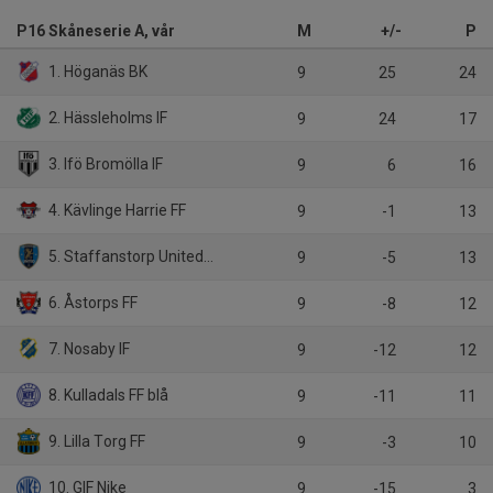
P16 Skåneserie A, vår
M
+/-
P
1. Höganäs BK
9
25
24
2. Hässleholms IF
9
24
17
3. Ifö Bromölla IF
9
6
16
4. Kävlinge Harrie FF
9
-1
13
5. Staffanstorp United FC
9
-5
13
6. Åstorps FF
9
-8
12
7. Nosaby IF
9
-12
12
8. Kulladals FF blå
9
-11
11
9. Lilla Torg FF
9
-3
10
10. GIF Nike
9
-15
3