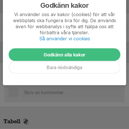
Godkänn kakor
Ledare
Vi använder oss av kakor (cookies) för att vår
webbplats ska fungera bra för dig. De används
Anand Kesavan
Assisterande tränare
även för webbanalys i syfte att hjälpa oss att
förbättra våra tjänster.
Sean Leonard
Tränare
Så använder vi cookies
Godkänn alla kakor
Referat
Bara nödvändiga
Inget referat skrivet
Tabell