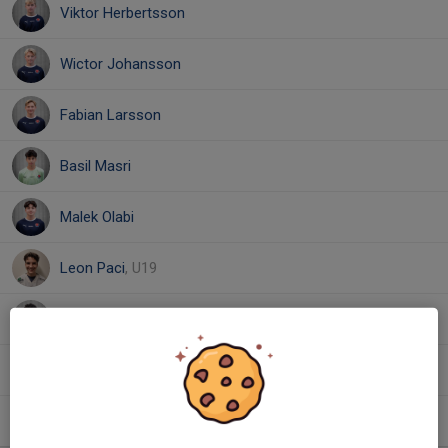
Viktor Herbertsson
Wictor Johansson
Fabian Larsson
Basil Masri
Malek Olabi
Leon Paci
, U19
Khaled Shikha
David Tigaie
, P2012
Calvin Ytterberg