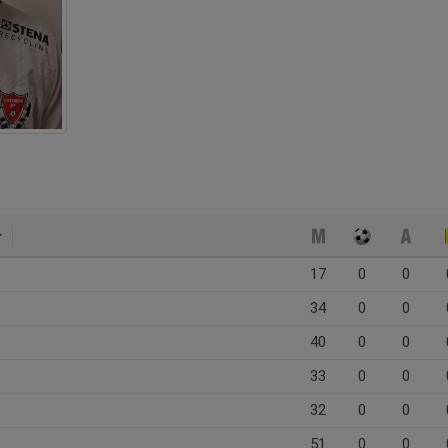
17
0
0
34
0
0
40
0
0
33
0
0
32
0
0
51
0
0