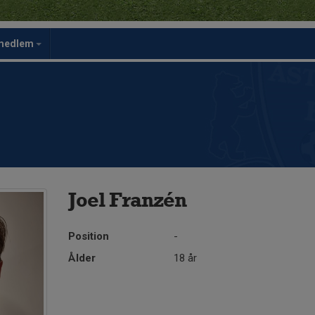
rmedlem
Joel Franzén
Position
-
Ålder
18 år