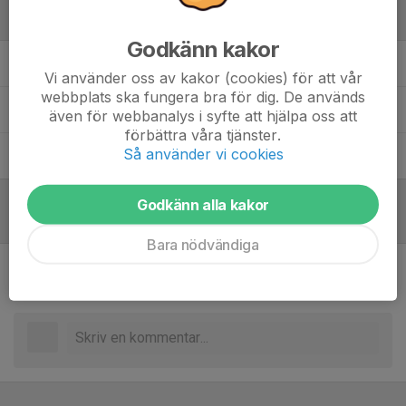
Ledare
Godkänn kakor
Jonas Franzén
Assisterande tränare
Vi använder oss av kakor (cookies) för att vår
webbplats ska fungera bra för dig. De används
Kim Käppler
Huvudtränare
även för webbanalys i syfte att hjälpa oss att
förbättra våra tjänster.
Så använder vi cookies
Sebastian Göthe
Assisterande tränare
Godkänn alla kakor
Referat
Bara nödvändiga
Inget referat skrivet