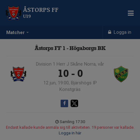
ÅSTORPS FF
U19
Logga in
Matcher
Åstorps FF 1 - Högaborgs BK
Division 1 Herr J Skåne Norra, vår
10 - 0
12 jun, 19:00, Bjärshögs IP
Konstgräs
Samling 17:30
Endast kallade kunde anmäla sig till aktiviteten. 19 personer var kallade.
Logga in här