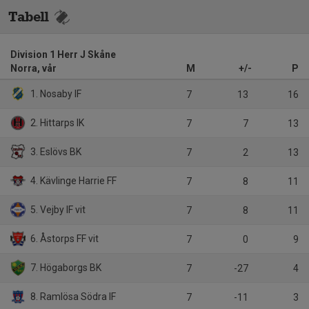
Tabell
Division 1 Herr J Skåne
Norra, vår
M
+/-
P
1. Nosaby IF
7
13
16
2. Hittarps IK
7
7
13
3. Eslövs BK
7
2
13
4. Kävlinge Harrie FF
7
8
11
5. Vejby IF vit
7
8
11
6. Åstorps FF vit
7
0
9
7. Högaborgs BK
7
-27
4
8. Ramlösa Södra IF
7
-11
3