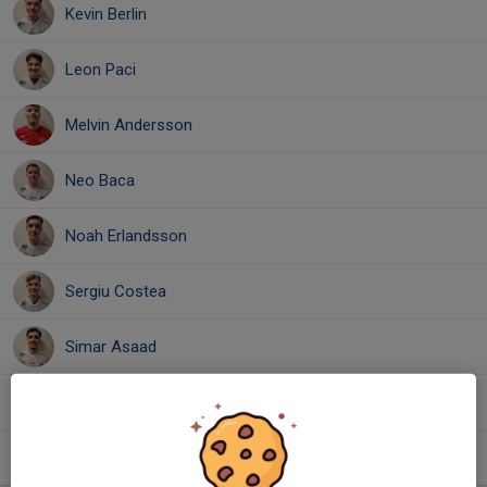
Kevin Berlin
Leon Paci
Melvin Andersson
Neo Baca
Noah Erlandsson
Sergiu Costea
Simar Asaad
Viktor Andersson
Ziyad Chihabi