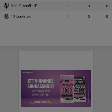
9. Ifö Bromölla IF
0
0
0
10. Lunds BK
0
0
0