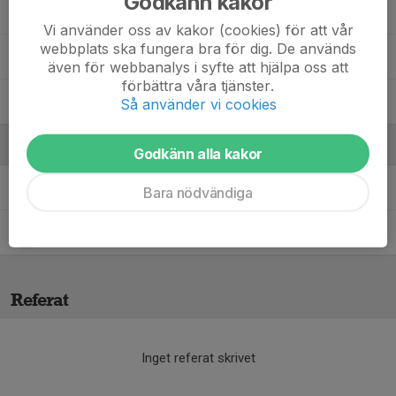
Godkänn kakor
Liam Rosca
Vi använder oss av kakor (cookies) för att vår
webbplats ska fungera bra för dig. De används
Melwin Welin
även för webbanalys i syfte att hjälpa oss att
förbättra våra tjänster.
Sam Al-Baidhani
Så använder vi cookies
Ledare
Godkänn alla kakor
Adam Nowaczewski
Tränare
Bara nödvändiga
Fredrik Lundahl
Tränare
Referat
Inget referat skrivet