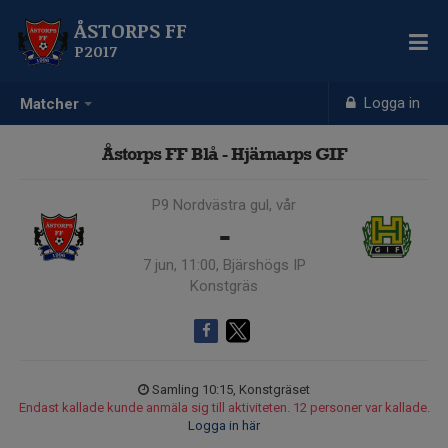
ÅSTORPS FF
P2017
Logga in
Matcher
Åstorps FF Blå - Hjärnarps GIF
P9 Nordvästra gul, vår
-
7 jun, 11:00, Bjärshögs IP
Konstgräs
Samling 10:15, Konstgräset
Endast kallade kunde anmäla sig till aktiviteten. 12 personer var kallade.
Logga in här