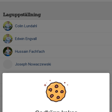
Laguppställning
Colin Lundahl
Edwin Engvall
Hussain Fachfach
Joseph Nowaczewski
karam diab
Kevin Sagna
Leith Kadhum