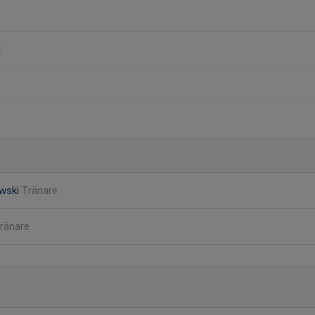
i
wski
Tränare
ränare