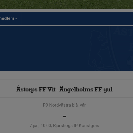
rmedlem
Åstorps FF Vit - Ängelholms FF gul
P9 Nordvästra blå, vår
-
7 jun, 10:00, Bjärshögs IP Konstgräs