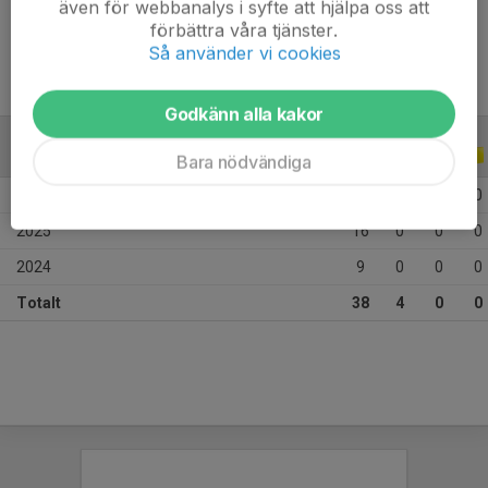
även för webbanalys i syfte att hjälpa oss att
Ålder
10 år
förbättra våra tjänster.
Så använder vi cookies
Godkänn alla kakor
ALLA SERIER
ALLA ÅR
Bara nödvändiga
2026
13
4
0
0
2025
16
0
0
0
2024
9
0
0
0
Totalt
38
4
0
0