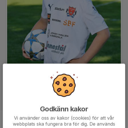
Godkänn kakor
Vi använder oss av kakor (cookies) för att vår
Position
-
webbplats ska fungera bra för dig. De används