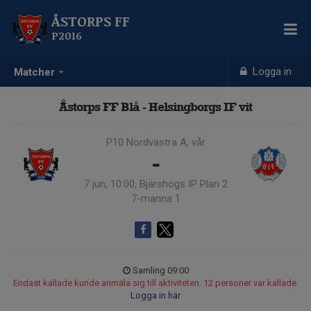
ÅSTORPS FF
P2016
Logga in
Matcher
Åstorps FF Blå - Helsingborgs IF vit
P10 Nordvästra A, vår
-
7 jun, 10:00, Bjärshögs IP Plan 2
7-manna 1
Samling 09:00
Endast kallade kunde anmäla sig till aktiviteten. 12 personer var kallade.
Logga in här