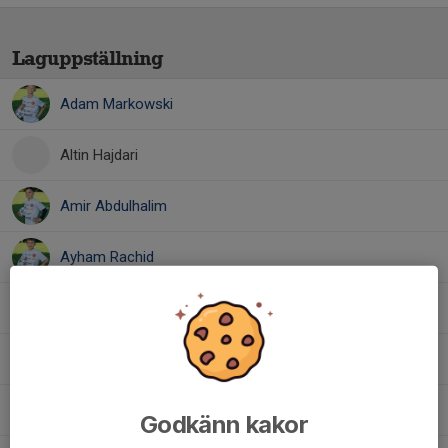
Laguppställning
Adam Markowski
Altin Hajdari
Amir Abdulhalim
Ayham Rachid
Dante Rosén Jansson
Ludde Myeson
Milton Thulin
Godkänn kakor