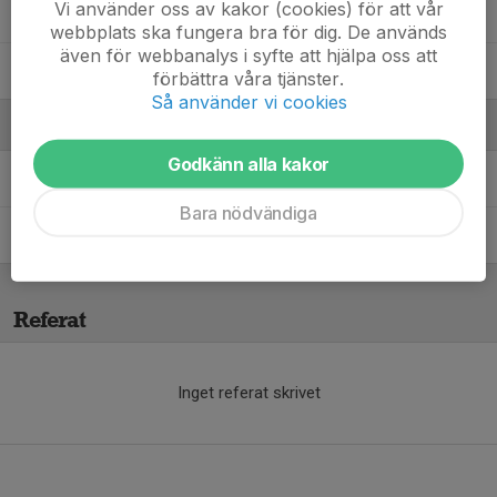
Vi använder oss av kakor (cookies) för att vår
Ribal Ayte
webbplats ska fungera bra för dig. De används
även för webbanalys i syfte att hjälpa oss att
Yezen Obaid
förbättra våra tjänster.
Så använder vi cookies
Ledare
Godkänn alla kakor
Jakub Markowski
Tränare
Bara nödvändiga
Olof Thulin
Tränare
Referat
Inget referat skrivet