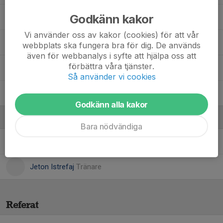
Godkänn kakor
Matti Siverland
Vi använder oss av kakor (cookies) för att vår
Milo Naderi
webbplats ska fungera bra för dig. De används
även för webbanalys i syfte att hjälpa oss att
förbättra våra tjänster.
Noah Haasén
Så använder vi cookies
Yezen Obaid
Godkänn alla kakor
Ledare
Bara nödvändiga
Jakub Markowski
Tränare
Jeton Istrefaj
Tränare
Referat