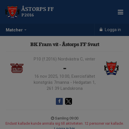
ÅSTORPS FF
P2016
Logga in
Matcher
BK Fram vit - Åstorps FF Svart
P10 (f.2016) Nordvästra C, vinter
-
16 nov 2025, 10:00, Exercisfältet
konstgräs 7manna - Hedgatan 1,
261 39 Landskrona
Samling 09:00
Endast kallade kunde anmäla sig till aktiviteten. 12 personer var kallade.
Logga in här