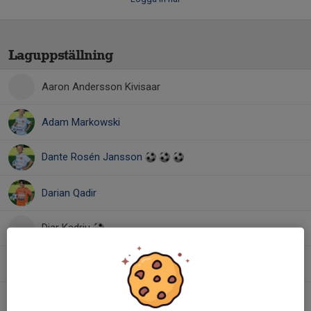
Laguppställning
Aaron Andersson Kivisaar
Adam Markowski
Dante Rosén Jansson
Darian Qadir
Diar Kadriu
Leo Istrefaj
Ludde Myeson