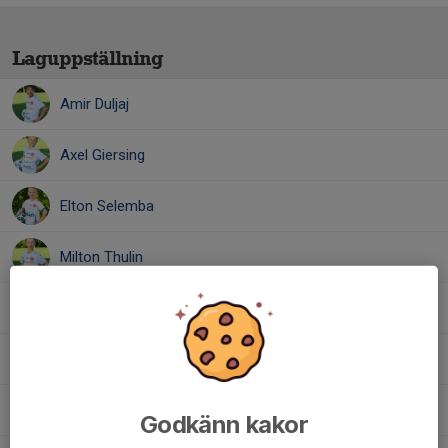
Laguppställning
Amir Duljaj
Axel Giersing
Elton Selemba
Milton Thulin
Nghia Bui
Rastin Samani
Sammy Fakhro
Godkänn kakor