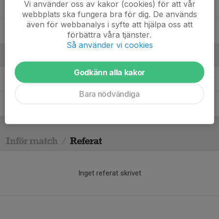
Vi använder oss av kakor (cookies) för att vår
Tyler Fredriksson
webbplats ska fungera bra för dig. De används
även för webbanalys i syfte att hjälpa oss att
William Borgström
förbättra våra tjänster.
Så använder vi cookies
Ledare
Godkänn alla kakor
Filip Axelsson
Tränare
Bara nödvändiga
Olof Thulin
Tränare
Inför match
/
Referat
Inget referat skrivet