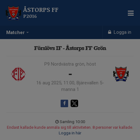
ÅSTORPS FF
P2016
Logga in
Matcher
Förslövs IF - Åstorps FF Grön
P9 Nordvästra grön, höst
-
16 aug 2025, 11:00, Bjärevallen 5-
manna 1
Samling 10:00
Endast kallade kunde anmäla sig till aktiviteten. 8 personer var kallade.
Logga in här