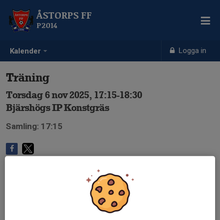
ÅSTORPS FF
P2014
Logga in
Kalender
Träning
Torsdag 6 nov 2025, 17:15-18:30
Bjärshögs IP Konstgräs
Samling: 17:15