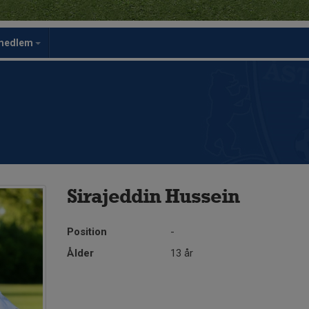
rmedlem
Sirajeddin Hussein
Position
-
Ålder
13 år