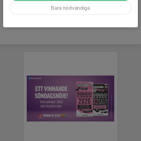
Ålder
12 år
Bara nödvändiga