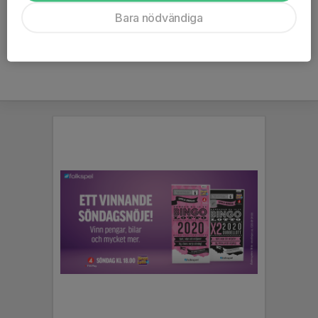
Ålder
12 år
Bara nödvändiga