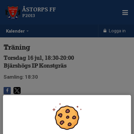
ÅSTORPS FF
P2013
Logga in
Kalender
Träning
Torsdag 16 jul, 18:30-20:00
Bjärshögs IP Konstgräs
Samling: 18:30